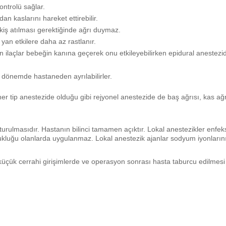
ontrolü sağlar.
n kaslarını hareket ettirebilir.
iş atılması gerektiğinde ağrı duymaz.
an etkilere daha az rastlanır.
n ilaçlar bebeğin kanına geçerek onu etkileyebilirken epidural anestezi
 dönemde hastaneden ayrılabilirler.
er tip anestezide olduğu gibi rejyonel anestezide de baş ağrısı, kas ağrı
şturulmasıdır. Hastanın bilinci tamamen açıktır. Lokal anestezikler enfek
zukluğu olanlarda uygulanmaz. Lokal anestezik ajanlar sodyum iyonların
çük cerrahi girişimlerde ve operasyon sonrası hasta taburcu edilmesi 