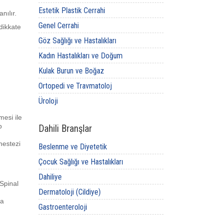
n
Estetik Plastik Cerrahi
nılır.
Genel Cerrahi
dikkate
Göz Sağlığı ve Hastalıkları
Kadın Hastalıkları ve Doğum
Kulak Burun ve Boğaz
Ortopedi ve Travmatoloj
Üroloji
mesi ile
p
Dahili Branşlar
nestezi
Beslenme ve Diyetetik
Çocuk Sağlığı ve Hastalıkları
Dahiliye
 Spinal
Dermatoloji (Cildiye)
ya
Gastroenteroloji