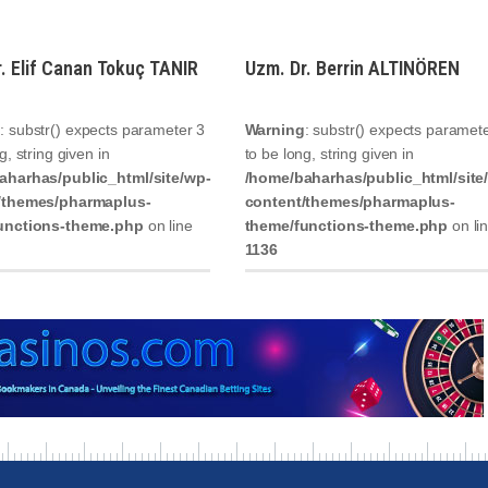
. Elif Canan Tokuç TANIR
Uzm. Dr. Berrin ALTINÖREN
g
: substr() expects parameter 3
Warning
: substr() expects paramet
g, string given in
to be long, string given in
aharhas/public_html/site/wp-
/home/baharhas/public_html/site
/themes/pharmaplus-
content/themes/pharmaplus-
unctions-theme.php
on line
theme/functions-theme.php
on li
1136