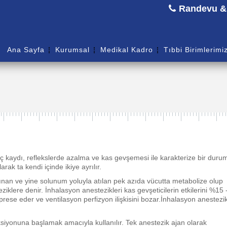
Randevu & B
Ana Sayfa
Kurumsal
Medikal Kadro
Tıbbi Birimlerimi
linç kaydı, reflekslerde azalma ve kas gevşemesi ile karakterize bir duru
ak ta kendi içinde ikiye ayrılır.
nan ve yine solunum yoluyla atılan pek azıda vücutta metabolize olup
ziklere denir. İnhalasyon anestezikleri kas gevşeticilerin etkilerini %15 
prese eder ve ventilasyon perfizyon ilişkisini bozar.İnhalasyon anestezi
siyonuna başlamak amacıyla kullanılır. Tek anestezik ajan olarak