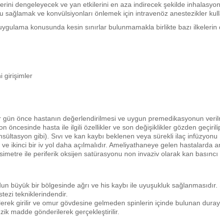
rbirlerini dengeleyecek ve yan etkilerini en aza indirecek şekilde inhalasyo
nu sağlamak ve konvülsiyonları önlemek için intravenöz anestezikler kulla
uygulama konusunda kesin sınırlar bulunmamakla birlikte bazı ilkelerin 
 girişimler
ir gün önce hastanın değerlendirilmesi ve uygun premedikasyonun veril
ncesinde hasta ile ilgili özellikler ve son değişiklikler gözden geçirili
konsültasyon gibi). Sıvı ve kan kaybı beklenen veya sürekli ilaç infüzyonu
ve ikinci bir iv yol daha açılmalıdır. Ameliyathaneye gelen hastalarda a
simetre ile periferik oksijen satürasyonu non invaziv olarak kan basıncı
udun büyük bir bölgesinde ağrı ve his kaybı ile uyuşukluk sağlanmasıdır.
tezi tekniklerindendir.
lerek girilir ve omur gövdesine gelmeden spinlerin içinde bulunan dura
ik madde gönderilerek gerçekleştirilir.