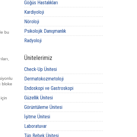
Göğüs Hastalıkları
Kardiyoloji
Nöroloji
Psikolojik Danışmanlık
de bu
Radyoloji
Ünitelerimiz
ları,
Check-Up Ünitesi
siyonlu
Dermatokozmetoloji
ı bloke
Endoskopi ve Gastroskopi
Güzellik Ünitesi
için
Görüntüleme Ünitesi
İşitme Ünitesi
Laboratuvar
Tüp Bebek Ünitesi