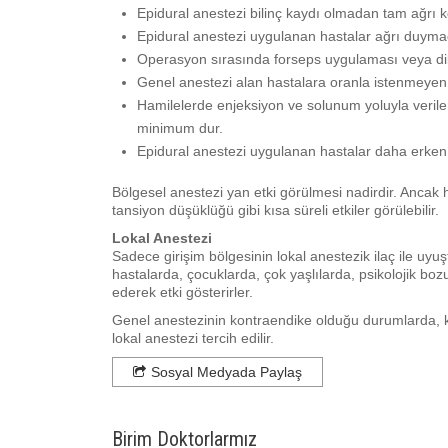
Epidural anestezi bilinç kaydı olmadan tam ağrı k
Epidural anestezi uygulanan hastalar ağrı duymada
Operasyon sırasında forseps uygulaması veya dik
Genel anestezi alan hastalara oranla istenmeyen y
Hamilelerde enjeksiyon ve solunum yoluyla verile
minimum dur.
Epidural anestezi uygulanan hastalar daha erken
Bölgesel anestezi yan etki görülmesi nadirdir. Ancak h
tansiyon düşüklüğü gibi kısa süreli etkiler görülebilir.
Lokal Anestezi
Sadece girişim bölgesinin lokal anestezik ilaç ile uyu
hastalarda, çocuklarda, çok yaşlılarda, psikolojik bo
ederek etki gösterirler.
Genel anestezinin kontraendike olduğu durumlarda, kü
lokal anestezi tercih edilir.
Sosyal Medyada Paylaş
Birim Doktorlarmız