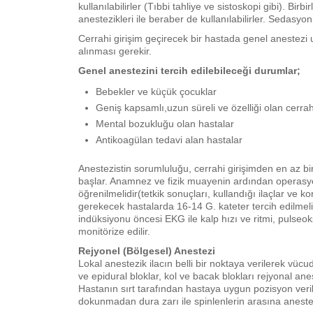
kullanılabilirler (Tıbbi tahliye ve sistoskopi gibi). Bi
anestezikleri ile beraber de kullanılabilirler. Sedasyo
Cerrahi girişim geçirecek bir hastada genel anestezi 
alınması gerekir.
Genel anestezini tercih edilebileceği durumlar;
Bebekler ve küçük çocuklar
Geniş kapsamlı,uzun süreli ve özelliği olan cerrahi
Mental bozukluğu olan hastalar
Antikoagülan tedavi alan hastalar
Anestezistin sorumluluğu, cerrahi girişimden en az b
başlar. Anamnez ve fizik muayenin ardından operasyon ö
öğrenilmelidir(tetkik sonuçları, kullandığı ilaçlar ve 
gerekecek hastalarda 16-14 G. kateter tercih edilmeli 
indüksiyonu öncesi EKG ile kalp hızı ve ritmi, pulseok
monitörize edilir.
Rejyonel (Bölgesel) Anestezi
Lokal anestezik ilacın belli bir noktaya verilerek vüc
ve epidural bloklar, kol ve bacak blokları rejyonal anes
Hastanın sırt tarafından hastaya uygun pozisyon veri
dokunmadan dura zarı ile spinlenlerin arasına anestez