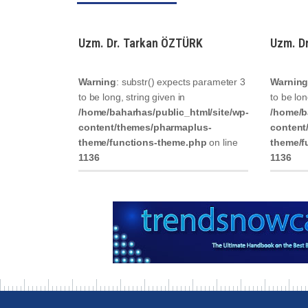
Uzm. Dr. Tarkan ÖZTÜRK
Uzm. Dr
Warning
: substr() expects parameter 3
Warnin
to be long, string given in
to be lon
/home/baharhas/public_html/site/wp-
/home/b
content/themes/pharmaplus-
content
theme/functions-theme.php
on line
theme/f
1136
1136