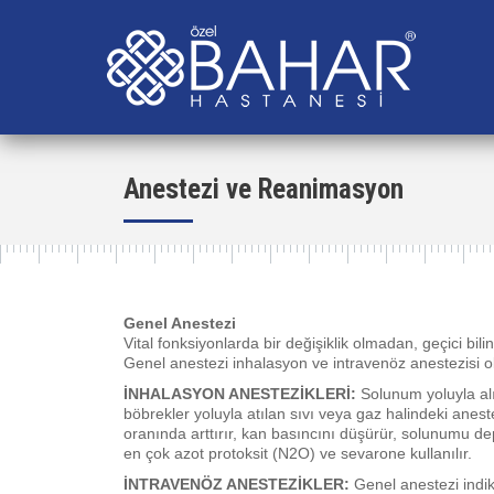
Anestezi ve Reanimasyon
Genel Anestezi
Vital fonksiyonlarda bir değişiklik olmadan, geçici bi
Genel anestezi inhalasyon ve intravenöz anestezisi olar
İNHALASYON ANESTEZİKLERİ:
Solunum yoluyla alı
böbrekler yoluyla atılan sıvı veya gaz halindeki aneste
oranında arttırır, kan basıncını düşürür, solunumu de
en çok azot protoksit (N2O) ve sevarone kullanılır.
İNTRAVENÖZ ANESTEZİKLER:
Genel anestezi indik