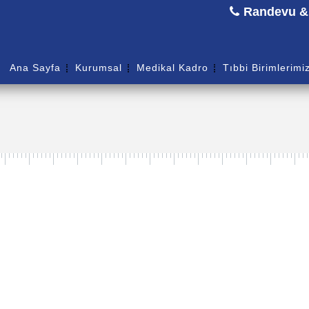
Randevu & B
Ana Sayfa
Kurumsal
Medikal Kadro
Tıbbi Birimlerimi
Branşı:
Anestezi ve Reanimasyon
Yabancı Diller:
İngilizce
Eğitim:
1987-1993 Dicle Üniversitesi Tıp Fakültesi
İş Deneyimi:
1993-1996 Diyarbakır Pratisyen Hekinlik
2001-2007 Çekirge Çocuk Hastanesi