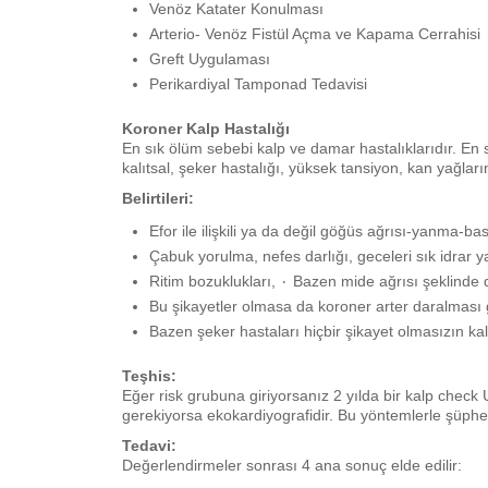
Venöz Katater Konulması
Arterio- Venöz Fistül Açma ve Kapama Cerrahisi
Greft Uygulaması
Perikardiyal Tamponad Tedavisi
Koroner Kalp Hastalığı
En sık ölüm sebebi kalp ve damar hastalıklarıdır. En s
kalıtsal, şeker hastalığı, yüksek tansiyon, kan yağları
Belirtileri:
Efor ile ilişkili ya da değil göğüs ağrısı-yanma-bas
Çabuk yorulma, nefes darlığı, geceleri sık idrar y
Ritim bozuklukları, ٠ Bazen mide ağrısı ş
Bu şikayetler olmasa da koroner arter daralması g
Bazen şeker hastaları hiçbir şikayet olmasızın kalp 
Teşhis:
Eğer risk grubuna giriyorsanız 2 yılda bir kalp check U
gerekiyorsa ekokardiyografidir. Bu yöntemlerle şüpheli
Tedavi:
Değerlendirmeler sonrası 4 ana sonuç elde edilir: