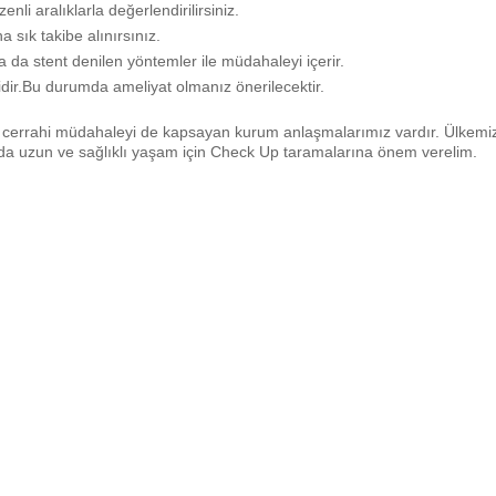
nli aralıklarla değerlendirilirsiniz.
 sık takibe alınırsınız.
 da stent denilen yöntemler ile müdahaleyi içerir.
idir.Bu durumda ameliyat olmanız önerilecektir.
e cerrahi müdahaleyi de kapsayan kurum anlaşmalarımız vardır. Ülkemi
 da uzun ve sağlıklı yaşam için Check Up taramalarına önem verelim.