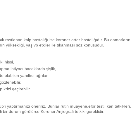
ık rastlanan kalp hastalığı ise koroner arter hastalığıdır. Bu damarların
nın yüksekliği, yaş vb etkiler ile tıkanması söz konusudur.
kı hissi,
apma ihtiyacı,bacaklarda şişlik,
eklinde de olabilen yanıltıcı ağrılar,
özlenebilir.
krizi geçirebilir.
p’ı yaptırmanızı öneririz. Bunlar rutin muayene,efor testi, kan tetkikleri,
 bir durum görülürse Koroner Anjiografi tetkiki gereklidir.