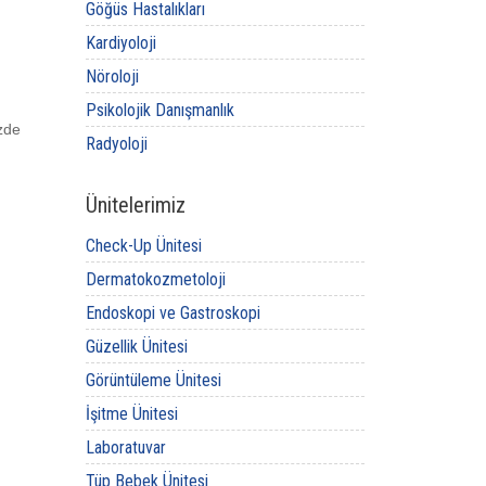
Göğüs Hastalıkları
Kardiyoloji
Nöroloji
Psikolojik Danışmanlık
zde
Radyoloji
Ünitelerimiz
Check-Up Ünitesi
Dermatokozmetoloji
Endoskopi ve Gastroskopi
Güzellik Ünitesi
Görüntüleme Ünitesi
İşitme Ünitesi
Laboratuvar
Tüp Bebek Ünitesi