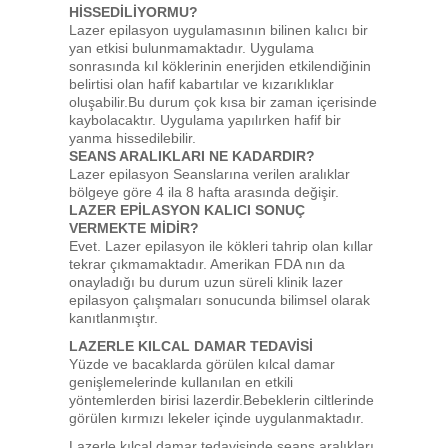
HİSSEDİLİYORMU?
Lazer epilasyon uygulamasının bilinen kalıcı bir
yan etkisi bulunmamaktadır. Uygulama
sonrasında kıl köklerinin enerjiden etkilendiğinin
belirtisi olan hafif kabartılar ve kızarıklıklar
oluşabilir.Bu durum çok kısa bir zaman içerisinde
kaybolacaktır. Uygulama yapılırken hafif bir
yanma hissedilebilir.
SEANS ARALIKLARI NE KADARDIR?
Lazer epilasyon Seanslarına verilen aralıklar
bölgeye göre 4 ila 8 hafta arasında değişir.
LAZER EPİLASYON KALICI SONUÇ
VERMEKTE MİDİR?
Evet. Lazer epilasyon ile kökleri tahrip olan kıllar
tekrar çıkmamaktadır. Amerikan FDA nın da
onayladığı bu durum uzun süreli klinik lazer
epilasyon çalışmaları sonucunda bilimsel olarak
kanıtlanmıştır.
LAZERLE KILCAL DAMAR TEDAVİSİ
Yüzde ve bacaklarda görülen kılcal damar
genişlemelerinde kullanılan en etkili
yöntemlerden birisi lazerdir.Bebeklerin ciltlerinde
görülen kırmızı lekeler içinde uygulanmaktadır.
Lazerle kılcal damar tedavisinde seans aralıkları