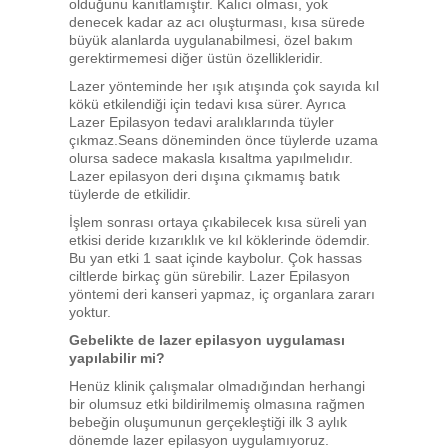
olduğunu kanıtlamıştır. Kalıcı olması, yok
denecek kadar az acı oluşturması, kısa sürede
büyük alanlarda uygulanabilmesi, özel bakım
gerektirmemesi diğer üstün özellikleridir.
Lazer yönteminde her ışık atışında çok sayıda kıl
kökü etkilendiği için tedavi kısa sürer. Ayrıca
Lazer Epilasyon tedavi aralıklarında tüyler
çıkmaz.Seans döneminden önce tüylerde uzama
olursa sadece makasla kısaltma yapılmelıdır.
Lazer epilasyon deri dışına çıkmamış batık
tüylerde de etkilidir.
İşlem sonrası ortaya çıkabilecek kısa süreli yan
etkisi deride kızarıklık ve kıl köklerinde ödemdir.
Bu yan etki 1 saat içinde kaybolur. Çok hassas
ciltlerde birkaç gün sürebilir. Lazer Epilasyon
yöntemi deri kanseri yapmaz, iç organlara zararı
yoktur.
Gebelikte de lazer epilasyon uygulaması
yapılabilir mi?
Henüz klinik çalışmalar olmadığından herhangi
bir olumsuz etki bildirilmemiş olmasına rağmen
bebeğin oluşumunun gerçekleştiği ilk 3 aylık
dönemde lazer epilasyon uygulamıyoruz.