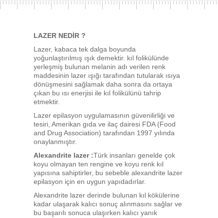
LAZER NEDİR ?
Lazer, kabaca tek dalga boyunda
yoğunlaştırılmış ışık demektir. kıl folikülünde
yerleşmiş bulunan melanin adı verilen renk
maddesinin lazer ışığı tarafından tutularak ısıya
dönüşmesini sağlamak daha sonra da ortaya
çıkan bu ısı enerjisi ile kıl folikülünü tahrip
etmektir.
Lazer epilasyon uygulamasının güvenilirliği ve
tesiri, Amerikan gıda ve ilaç dairesi FDA (Food
and Drug Association) tarafından 1997 yılında
onaylanmıştır.
Alexandrite lazer :
Türk insanları genelde çok
koyu olmayan ten rengine ve koyu renk kıl
yapısına sahiptirler, bu sebeble alexandrite lazer
epilasyon için en uygun yapıdadırlar.
Alexandrite lazer derinde bulunan kıl kökülerine
kadar ulaşarak kalıcı sonuç alınmasını sağlar ve
bu başarılı sonuca ulaşırken kalıcı yanık