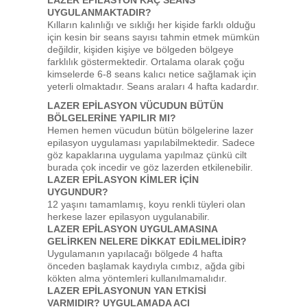
LAZER EPİLASYON KAÇ SEANS
UYGULANMAKTADIR?
Kılların kalınlığı ve sıklığı her kişide farklı olduğu
için kesin bir seans sayısı tahmin etmek mümkün
değildir, kişiden kişiye ve bölgeden bölgeye
farklılık göstermektedir. Ortalama olarak çoğu
kimselerde 6-8 seans kalıcı netice sağlamak için
yeterli olmaktadır. Seans araları 4 hafta kadardır.
LAZER EPİLASYON VÜCUDUN BÜTÜN
BÖLGELERİNE YAPILIR MI?
Hemen hemen vücudun bütün bölgelerine lazer
epilasyon uygulaması yapılabilmektedir. Sadece
göz kapaklarına uygulama yapılmaz çünkü cilt
burada çok incedir ve göz lazerden etkilenebilir.
LAZER EPİLASYON KİMLER İÇİN
UYGUNDUR?
12 yaşını tamamlamış, koyu renkli tüyleri olan
herkese lazer epilasyon uygulanabilir.
LAZER EPİLASYON UYGULAMASINA
GELİRKEN NELERE DİKKAT EDİLMELİDİR?
Uygulamanın yapılacağı bölgede 4 hafta
önceden başlamak kaydıyla cımbız, ağda gibi
kökten alma yöntemleri kullanılmamalıdır.
LAZER EPİLASYONUN YAN ETKİSİ
VARMIDIR? UYGULAMADA ACI