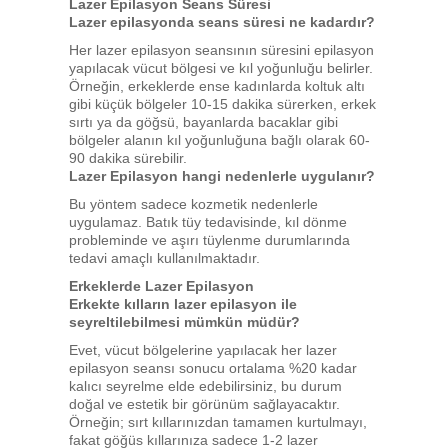
Lazer Epilasyon Seans Süresi
Lazer epilasyonda seans süresi ne kadardır?
Her lazer epilasyon seansının süresini epilasyon
yapılacak vücut bölgesi ve kıl yoğunluğu belirler.
Örneğin, erkeklerde ense kadınlarda koltuk altı
gibi küçük bölgeler 10-15 dakika sürerken, erkek
sırtı ya da göğsü, bayanlarda bacaklar gibi
bölgeler alanın kıl yoğunluğuna bağlı olarak 60-
90 dakika sürebilir.
Lazer Epilasyon hangi nedenlerle uygulanır?
Bu yöntem sadece kozmetik nedenlerle
uygulamaz. Batık tüy tedavisinde, kıl dönme
probleminde ve aşırı tüylenme durumlarında
tedavi amaçlı kullanılmaktadır.
Erkeklerde Lazer Epilasyon
Erkekte kılların lazer epilasyon ile
seyreltilebilmesi mümkün müdür?
Evet, vücut bölgelerine yapılacak her lazer
epilasyon seansı sonucu ortalama %20 kadar
kalıcı seyrelme elde edebilirsiniz, bu durum
doğal ve estetik bir görünüm sağlayacaktır.
Örneğin; sırt kıllarınızdan tamamen kurtulmayı,
fakat göğüs kıllarınıza sadece 1-2 lazer