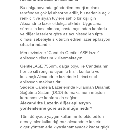
Bu dalgaboyunda gönderilen enerji melanin
tarafından çok iyi absorbe edilir, bu nedenle açık
renk cilt ve siyah tüylere sahip bir kişi için
Alexandrite lazer oldukça etkilidir. Uygulama
süresinin kısa olması, hasta açısından konforlu
ve diğer lazerlere göre az acı hissedilen tipte
olması sebebiyle sık tercih edilen lazer epilasyon
cihazlarındandır.
Merkezimizde “Candela GentleLASE lazer”
epilasyon cihazını kullanmaktayız.
GentleLASE 755nm. dalga boyu ile Candela nın
her tip cilt rengine uyumlu hızlı, konforlu ve
kullanışlı Alexandrite lazerinde birinci sınıf
epilasyon makinasıdır.
Sadece Candela Lazerlerinde kullanılan Dinamik
Soğutma Sistemi(DCD) ile maksimum müşteri
koruması ve konforu da sağlar
Alexandrite Lazerin diğer epilasyon
yöntemlerine göre üstünlüğü nedir?
Tüm dünyada yaygın kullanımı ile elde edilen
deneyimler kullandığımız alexandrite lazerin
diğer yöntemlerle kıyaslanamayacak kadar güçlü