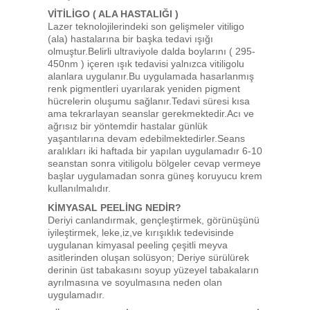
VİTİLİGO ( ALA HASTALIĞI )
Lazer teknolojilerindeki son gelişmeler vitiligo
(ala) hastalarına bir başka tedavi ışığı
olmuştur.Belirli ultraviyole dalda boylarını ( 295-
450nm ) içeren ışık tedavisi yalnızca vitiligolu
alanlara uygulanır.Bu uygulamada hasarlanmış
renk pigmentleri uyarılarak yeniden pigment
hücrelerin oluşumu sağlanır.Tedavi süresi kısa
ama tekrarlayan seanslar gerekmektedir.Acı ve
ağrısız bir yöntemdir hastalar günlük
yaşantılarına devam edebilmektedirler.Seans
aralıkları iki haftada bir yapılan uygulamadır 6-10
seanstan sonra vitiligolu bölgeler cevap vermeye
başlar uygulamadan sonra güneş koruyucu krem
kullanılmalıdır.
KİMYASAL PEELİNG NEDİR?
Deriyi canlandırmak, gençleştirmek, görünüşünü
iyileştirmek, leke,iz,ve kırışıklık tedevisinde
uygulanan kimyasal peeling çeşitli meyva
asitlerinden oluşan solüsyon; Deriye sürülürek
derinin üst tabakasını soyup yüzeyel tabakaların
ayrılmasına ve soyulmasına neden olan
uygulamadır.