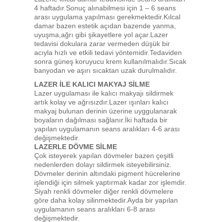
4 haftadır.Sonuç alınabilmesi için 1 – 6 seans
arası uygulama yapılması gerekmektedir.Kılcal
damar bazen estetik açıdan bazende yanma,
uyuşma,ağrı gibi şikayetlere yol açar.Lazer
tedavisi dokulara zarar vermeden düşük bir
acıyla hızlı ve etkili tedavi yöntemidir.Tedaviden
sonra güneş koruyucu krem kullanılmalıdır.Sıcak
banyodan ve aşırı sıcaktan uzak durulmalıdır.
LAZER İLE KALICI MAKYAJ SİLME
Lazer uygulaması ile kalıcı makyajı sildirmek
artık kolay ve ağrısızdır.Lazer ışınları kalıcı
makyaj bulunan derinin üzerine uyggulanarak
boyaların dağılması sağlanır.İki haftada bir
yapılan uygulamanın seans aralıkları 4-6 arası
değişmektedir.
LAZERLE DÖVME SİLME
Çok isteyerek yapılan dövmeler bazen çeşitli
nedenlerden dolayı sildirmek isteyebilirsiniz.
Dövmeler derinin altındaki pigment hücrelerine
işlendiği için silmek yaptırmak kadar zor işlemdir.
Siyah renkli dövmeler diğer renkli dövmelere
göre daha kolay silinmektedir.Ayda bir yapılan
uygulamanın seans aralıkları 6-8 arası
değişmektedir.