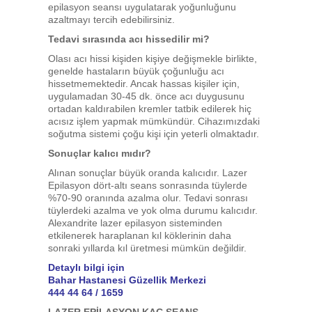
epilasyon seansı uygulatarak yoğunluğunu
azaltmayı tercih edebilirsiniz.
Tedavi sırasında acı hissedilir mi?
Olası acı hissi kişiden kişiye değişmekle birlikte,
genelde hastaların büyük çoğunluğu acı
hissetmemektedir. Ancak hassas kişiler için,
uygulamadan 30-45 dk. önce acı duygusunu
ortadan kaldırabilen kremler tatbik edilerek hiç
acısız işlem yapmak mümkündür. Cihazımızdaki
soğutma sistemi çoğu kişi için yeterli olmaktadır.
Sonuçlar kalıcı mıdır?
Alınan sonuçlar büyük oranda kalıcıdır. Lazer
Epilasyon dört-altı seans sonrasında tüylerde
%70-90 oranında azalma olur. Tedavi sonrası
tüylerdeki azalma ve yok olma durumu kalıcıdır.
Alexandrite lazer epilasyon sisteminden
etkilenerek haraplanan kıl köklerinin daha
sonraki yıllarda kıl üretmesi mümkün değildir.
Detaylı bilgi için
Bahar Hastanesi Güzellik Merkezi
444 44 64 / 1659