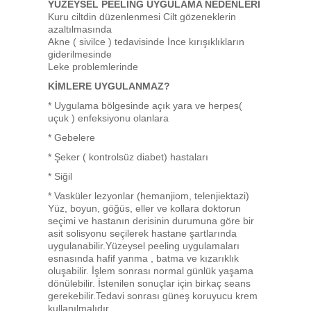
YÜZEYSEL PEELİNG UYGULAMA NEDENLERİ
Kuru ciltdin düzenlenmesi Cilt gözeneklerin
azaltılmasında
Akne ( sivilce ) tedavisinde İnce kırışıklıkların
giderilmesinde
Leke problemlerinde
KİMLERE UYGULANMAZ?
* Uygulama bölgesinde açık yara ve herpes(
uçuk ) enfeksiyonu olanlara
* Gebelere
* Şeker ( kontrolsüz diabet) hastaları
* Siğil
* Vasküler lezyonlar (hemanjiom, telenjiektazi)
Yüz, boyun, göğüs, eller ve kollara doktorun
seçimi ve hastanın derisinin durumuna göre bir
asit solisyonu seçilerek hastane şartlarında
uygulanabilir.Yüzeysel peeling uygulamaları
esnasında hafif yanma , batma ve kızarıklık
oluşabilir. İşlem sonrası normal günlük yaşama
dönülebilir. İstenilen sonuçlar için birkaç seans
gerekebilir.Tedavi sonrası güneş koruyucu krem
kullanılmalıdır.