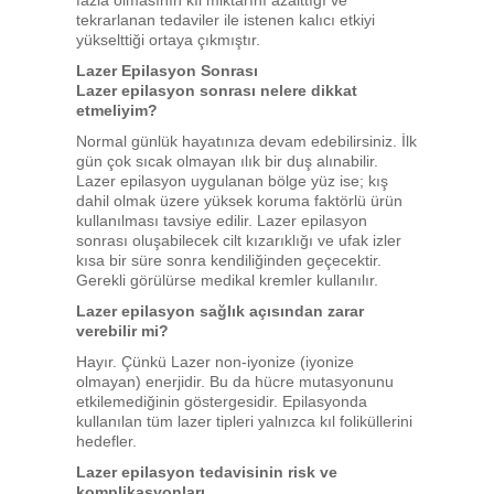
fazla olmasının kıl miktarını azalttığı ve
tekrarlanan tedaviler ile istenen kalıcı etkiyi
yükselttiği ortaya çıkmıştır.
Lazer Epilasyon Sonrası
Lazer epilasyon sonrası nelere dikkat
etmeliyim?
Normal günlük hayatınıza devam edebilirsiniz. İlk
gün çok sıcak olmayan ılık bir duş alınabilir.
Lazer epilasyon uygulanan bölge yüz ise; kış
dahil olmak üzere yüksek koruma faktörlü ürün
kullanılması tavsiye edilir. Lazer epilasyon
sonrası oluşabilecek cilt kızarıklığı ve ufak izler
kısa bir süre sonra kendiliğinden geçecektir.
Gerekli görülürse medikal kremler kullanılır.
Lazer epilasyon sağlık açısından zarar
verebilir mi?
Hayır. Çünkü Lazer non-iyonize (iyonize
olmayan) enerjidir. Bu da hücre mutasyonunu
etkilemediğinin göstergesidir. Epilasyonda
kullanılan tüm lazer tipleri yalnızca kıl foliküllerini
hedefler.
Lazer epilasyon tedavisinin risk ve
komplikasyonları