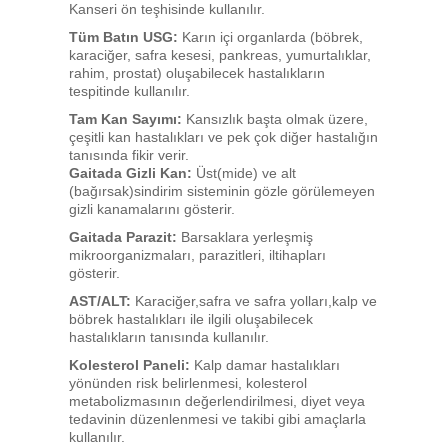
Kanseri ön teşhisinde kullanılır.
Tüm Batın USG:
Karın içi organlarda (böbrek,
karaciğer, safra kesesi, pankreas, yumurtalıklar,
rahim, prostat) oluşabilecek hastalıkların
tespitinde kullanılır.
Tam Kan Sayımı:
Kansızlık başta olmak üzere,
çeşitli kan hastalıkları ve pek çok diğer hastalığın
tanısında fikir verir.
Gaitada Gizli Kan:
Üst(mide) ve alt
(bağırsak)sindirim sisteminin gözle görülemeyen
gizli kanamalarını gösterir.
Gaitada Parazit:
Barsaklara yerleşmiş
mikroorganizmaları, parazitleri, iltihapları
gösterir.
AST/ALT:
Karaciğer,safra ve safra yolları,kalp ve
böbrek hastalıkları ile ilgili oluşabilecek
hastalıkların tanısında kullanılır.
Kolesterol Paneli:
Kalp damar hastalıkları
yönünden risk belirlenmesi, kolesterol
metabolizmasının değerlendirilmesi, diyet veya
tedavinin düzenlenmesi ve takibi gibi amaçlarla
kullanılır.