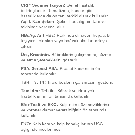
CRP/ Sedimentasyon:
Genel hastalık
belirteçleridir. Romatizma, kanser gibi
hastalıklarda da ön tanı tetkiki olarak kullanılır.
Açlık Kan Şekeri:
Şeker hastalığının tanı ve
takibinde yardımcı olur.
HBsAg, AntiHBs:
Farkında olmadan hepatit B
taşıyıcısı olanları veya bağışık olanları ortaya
çıkarır.
Üre, Kreatinin:
Böbreklerin çalışmasını, süzme
ve atma yeteneklerini gösterir.
PSA/ Serbest PSA:
Prostat kanserinin ön
tanısında kullanılır.
TSH, T3, T4:
Tiroid bezlerin çalışmasını gösterir.
Tam İdrar Tetkiki:
Böbrek ve idrar yolu
hastalıklarının ön tanısında kullanılır.
Efor Testi ve EKG:
Kalp ritim düzensizliklerinin
ve koroner damar yetersizliğinin ön tanısında
kullanılır.
EKO:
Kalp kası ve kalp kapakçılarının USG
eşliğinde incelenmesi